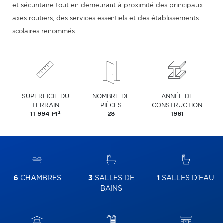
et sécuritaire tout en demeurant à proximité des principaux
axes routiers, des services essentiels et des établissements
scolaires renommés.
SUPERFICIE DU
NOMBRE DE
ANNÉE DE
TERRAIN
PIÈCES
CONSTRUCTION
2
11 994 PI
28
1981
6
CHAMBRES
3
SALLES DE
1
SALLES D'EAU
BAINS